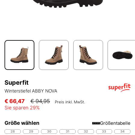
Superfit
Winterstiefel ABBY NOVA
€ 66,47
€ 94,95
Preis inkl. MwSt.
Sie sparen
29
%
Größe wählen
Größentabelle
28
29
30
31
32
33
34