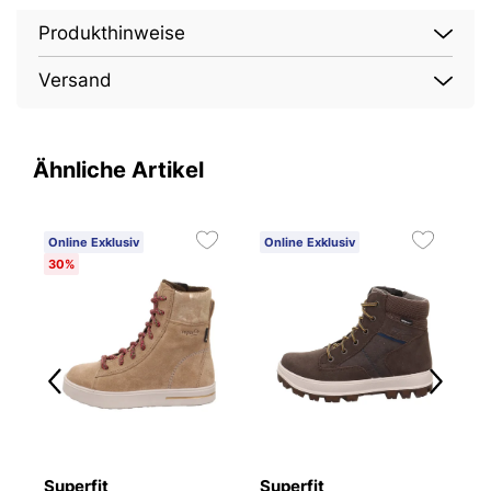
Produkthinweise
Versand
Ähnliche Artikel
Online Exklusiv
Online Exklusiv
O
30%
2
Superfit
Superfit
S