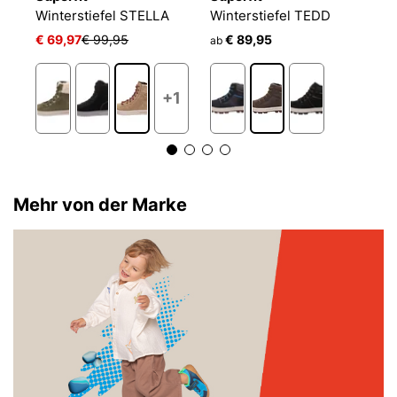
Winterstiefel ABBY NOVA
Winterstiefel STELLA
Winterstiefel TEDD
W
€ 69,97
€ 99,95
€ 89,95
€
ab
+1
Mehr von der Marke