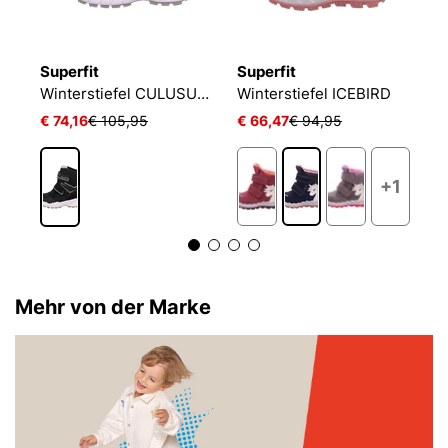
Superfit
Superfit
S
L
Winterstiefel CULUSUK 2.0
Winterstiefel ICEBIRD
W
€ 74,16
€ 105,95
€ 66,47
€ 94,95
a
+1
Mehr von der Marke