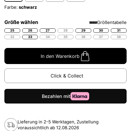
Farbe:
schwarz
Größe wählen
Größentabelle
25
26
27
28
29
30
31
32
33
34
35
36
37
38
In den Warenkorb
Click & Collect
Lieferung in 2-5 Werktagen, Zustellung
voraussichtlich ab
12.08.2026