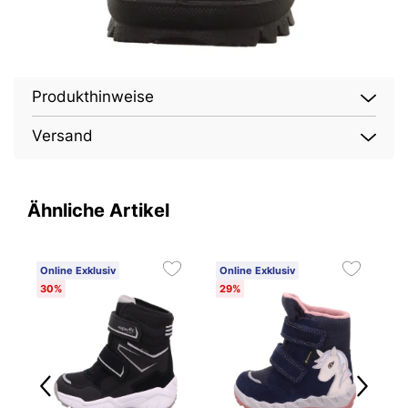
Produkthinweise
Versand
Ähnliche Artikel
Online Exklusiv
Online Exklusiv
O
30%
29%