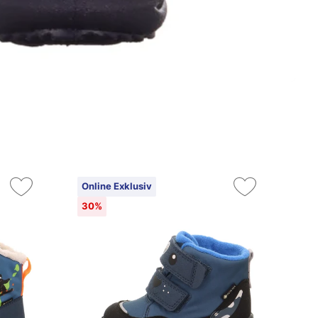
Online Exklusiv
On
30%
14