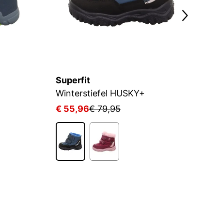
Superfit
Su
Winterstiefel HUSKY+
W
€ 55,96
€ 79,95
€