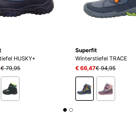
t
Superfit
tiefel HUSKY+
Winterstiefel TRACE
6
€ 79,95
€ 66,47
€ 94,95