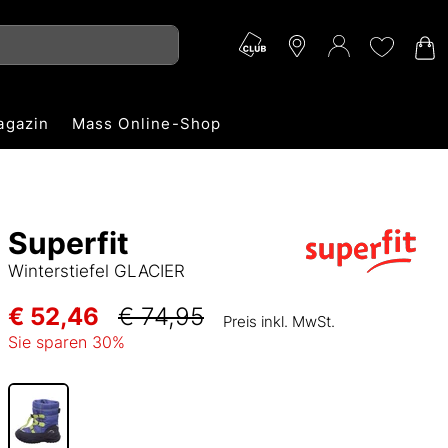
agazin
Mass Online-Shop
Superfit
Winterstiefel GLACIER
€ 52,46
€ 74,95
Preis inkl. MwSt.
Sie sparen
30
%