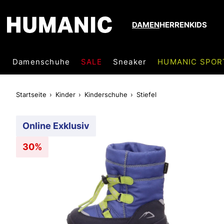
DAMEN
HERREN
KIDS
Damenschuhe
SALE
Sneaker
HUMANIC SPOR
Startseite
Kinder
Kinderschuhe
Stiefel
Online Exklusiv
30%