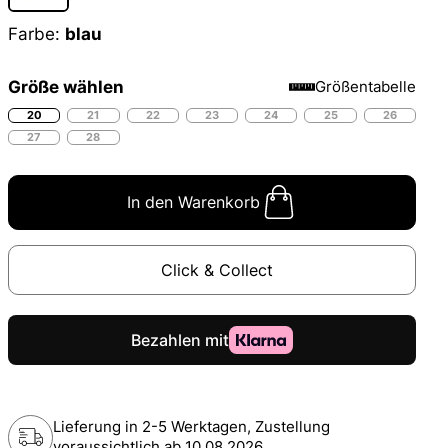
Farbe:
blau
Größe wählen
Größentabelle
20
21
22
23
24
25
26
27
28
In den Warenkorb
Click & Collect
Lieferung in 2-5 Werktagen, Zustellung
voraussichtlich ab
10.08.2026