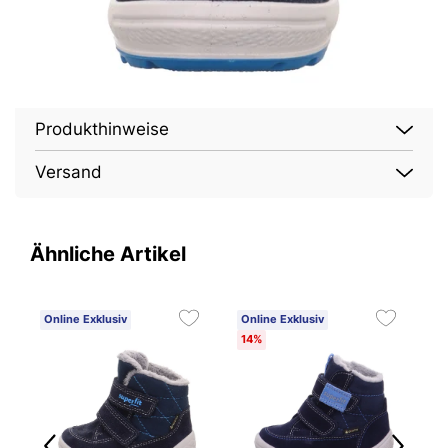
Produkthinweise
Versand
Ähnliche Artikel
Online Exklusiv
Online Exklusiv
O
14%
1