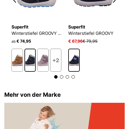
Superfit
Superfit
S
Winterstiefel GROOVY 2.0
Winterstiefel GROOVY
W
€ 74,95
€ 67,96
€ 79,95
€
ab
+2
Mehr von der Marke