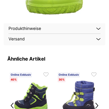
Produkthinweise
Versand
Ähnliche Artikel
Online Exklusiv
Online Exklusiv
O
40%
30%
3