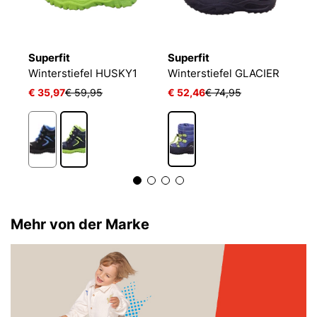
Superfit
Superfit
S
Winterstiefel HUSKY1
Winterstiefel GLACIER
W
€ 35,97
€ 59,95
€ 52,46
€ 74,95
€ 
Mehr von der Marke