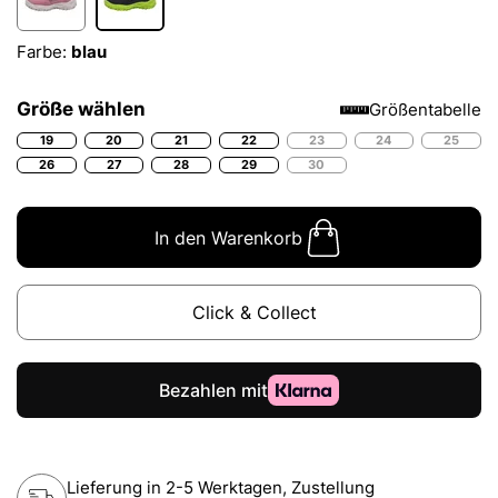
Farbe:
blau
Größe wählen
Größentabelle
19
20
21
22
23
24
25
26
27
28
29
30
In den Warenkorb
Click & Collect
Lieferung in 2-5 Werktagen, Zustellung