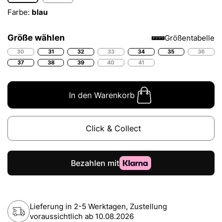
Farbe:
blau
Größe wählen
Größentabelle
30
31
32
33
34
35
36
37
38
39
40
41
In den Warenkorb
Click & Collect
Lieferung in 2-5 Werktagen, Zustellung
voraussichtlich ab
10.08.2026