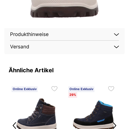
Produkthinweise
Versand
Ähnliche Artikel
Online Exklusiv
Online Exklusiv
O
29%
3