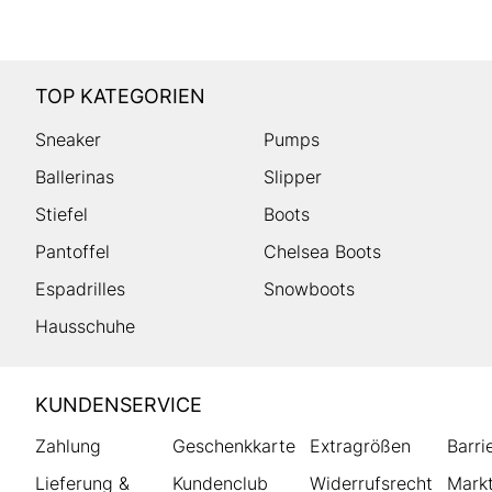
TOP KATEGORIEN
Sneaker
Pumps
Ballerinas
Slipper
Stiefel
Boots
Pantoffel
Chelsea Boots
Espadrilles
Snowboots
Hausschuhe
HUMANIC
KUNDENSERVICE
Footer
Zahlung
Geschenkkarte
Extragrößen
Barri
Lieferung &
Kundenclub
Widerrufsrecht
Markt