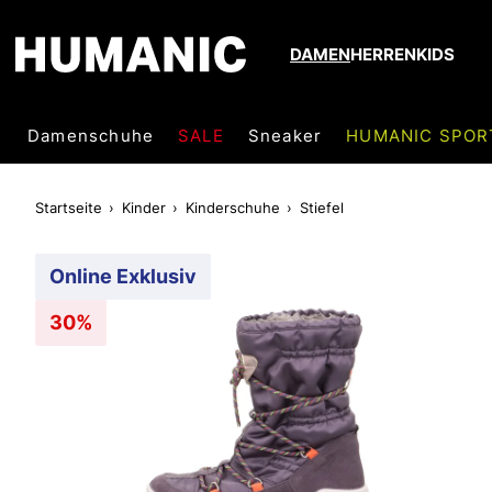
DAMEN
HERREN
KIDS
Damenschuhe
SALE
Sneaker
HUMANIC SPOR
Startseite
Kinder
Kinderschuhe
Stiefel
Online Exklusiv
30%