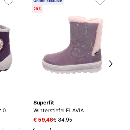
Online Exklusiv
On
29%
3
Superfit
Su
2.0
Winterstiefel FLAVIA
W
€ 59,46
€ 84,95
€