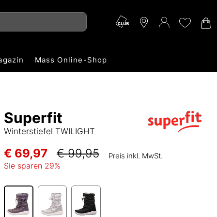
agazin
Mass Online-Shop
Superfit
Winterstiefel TWILIGHT
€ 69,97
€ 99,95
Preis inkl. MwSt.
Sie sparen
29
%