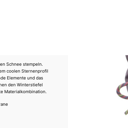
 den Schnee stempeln.
nem coolen Sternenprofil
nde Elemente und das
en den Winterstiefel
te Materialkombination.
rane