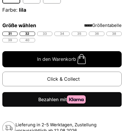
Farbe:
lila
Größe wählen
Größentabelle
31
32
33
34
35
36
38
39
40
In den Warenkorb
Click & Collect
Lieferung in 2-5 Werktagen, Zustellung
voraussichtlich ab
12.08.2026