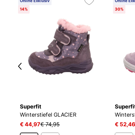
Online Exklusiv
Online Exk
14%
30%
Superfit
Superfi
Winterstiefel GLACIER
Winters
€ 44,97
€ 74,95
€ 52,4