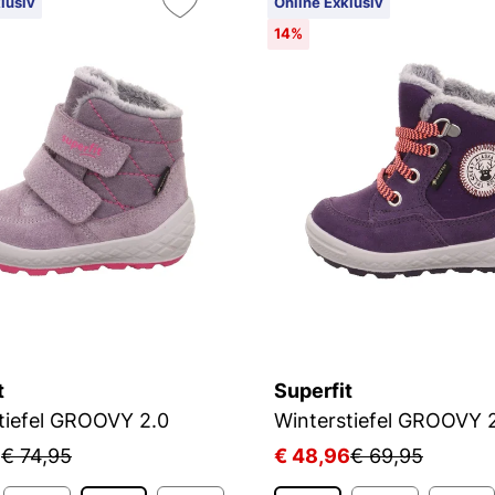
lusiv
Online Exklusiv
14%
t
Superfit
tiefel GROOVY 2.0
Winterstiefel GROOVY 
6
€ 74,95
€ 48,96
€ 69,95