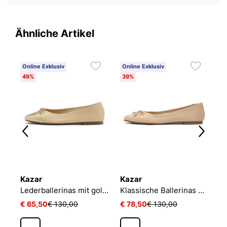
Ähnliche Artikel
Online Exklusiv
Online Exklusiv
O
49%
39%
4
Kazar
Kazar
K
Beige Ballerinas für Damen
Lederballerinas mit goldenen Nasen
Klassische Ballerinas mit verlängerter Nase
€ 65,50
€ 130,00
€ 78,50
€ 130,00
€