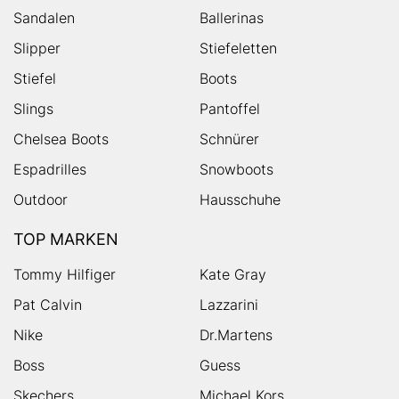
Sandalen
Ballerinas
Slipper
Stiefeletten
Stiefel
Boots
Slings
Pantoffel
Chelsea Boots
Schnürer
Espadrilles
Snowboots
Outdoor
Hausschuhe
TOP MARKEN
Tommy Hilfiger
Kate Gray
Pat Calvin
Lazzarini
Nike
Dr.Martens
Boss
Guess
Skechers
Michael Kors