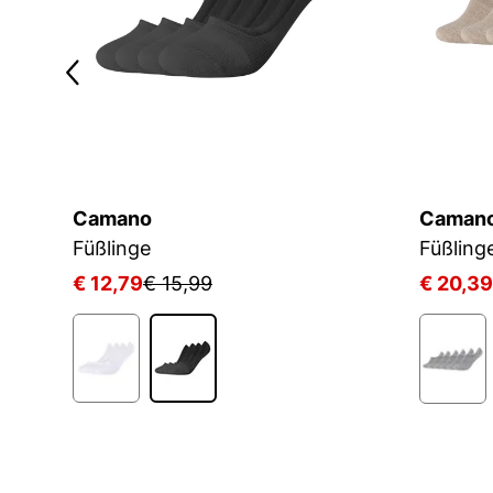
Camano
Caman
Füßlinge
Füßling
€ 12,79
€ 15,99
€ 20,39