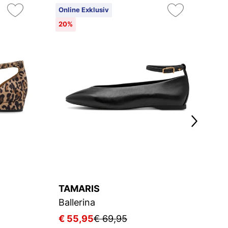
Online Exklusiv
On
20%
TAMARIS
T
Ballerina
Ba
€ 55,95
€ 69,95
€