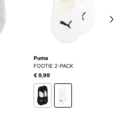
Puma
S.
FOOTIE 2-PACK
Fü
€ 9,99
€