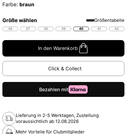
Farbe:
braun
Größe wählen
Größentabelle
36
37
38
39
40
41
42
In den Warenkorb
Click & Collect
Lieferung in 2-5 Werktagen, Zustellung
voraussichtlich ab
12.08.2026
Mehr Vorteile für Clubmitglieder