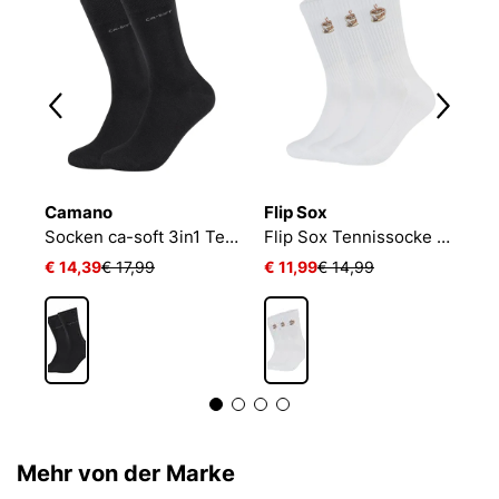
Camano
Flip Sox
N
Socken ca-soft 3in1 Tencel Wolle Bambus
Flip Sox Tennissocke mit Motiv Flip Sox Tennissocke mit Motiv
€ 14,39
€ 17,99
€ 11,99
€ 14,99
€
Mehr von der Marke