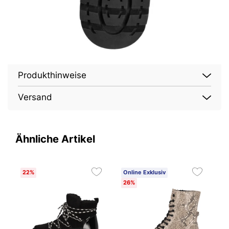
Produkthinweise
Versand
Ähnliche Artikel
22%
Online Exklusiv
O
26%
2