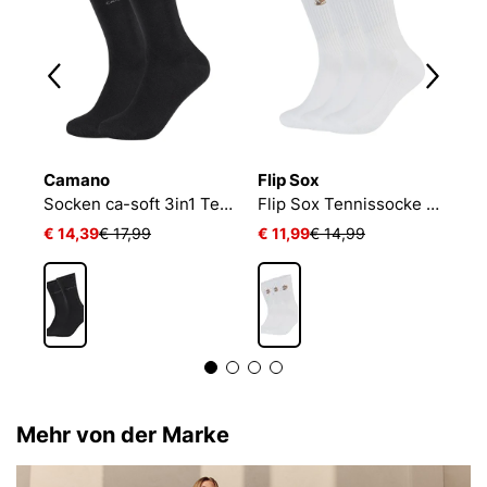
Camano
Flip Sox
N
NIKE EVERYDAY CUSHIONED
Socken ca-soft 3in1 Tencel Wolle Bambus
Flip Sox Tennissocke mit Motiv Flip Sox Tennissocke mit Motiv
€ 14,39
€ 17,99
€ 11,99
€ 14,99
€
Mehr von der Marke