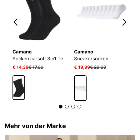
Camano
Camano
N
Socken ca-soft 3in1 Tencel Wolle Bambus
Sneakersocken
€ 14,39
€ 17,99
€ 19,99
€ 29,99
€
Mehr von der Marke