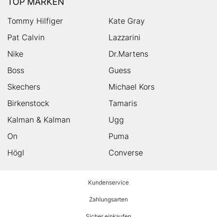
TOP MARKEN
Tommy Hilfiger
Kate Gray
Pat Calvin
Lazzarini
Nike
Dr.Martens
Boss
Guess
Skechers
Michael Kors
Birkenstock
Tamaris
Kalman & Kalman
Ugg
On
Puma
Högl
Converse
HUMANIC
Kundenservice
Footer
Zahlungsarten
Sicher einkaufen