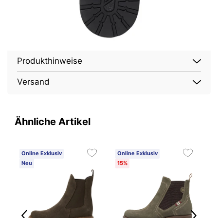
Produkthinweise
Versand
Ähnliche Artikel
Online Exklusiv
Online Exklusiv
O
Neu
15%
N