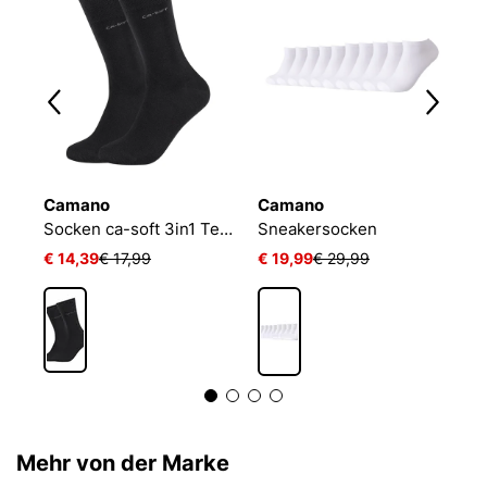
Camano
Camano
N
Socken ca-soft 3in1 Tencel Wolle Bambus
Sneakersocken
€ 14,39
€ 17,99
€ 19,99
€ 29,99
€
Mehr von der Marke