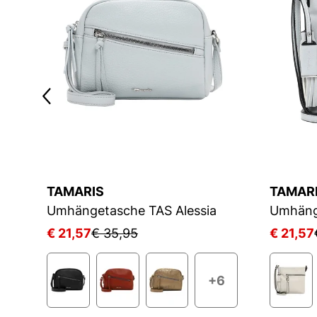
TAMARIS
TAMAR
Umhängetasche TAS Alessia
Umhäng
€ 21,57
€ 35,95
€ 21,57
3
+6