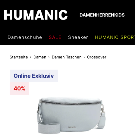
DAMEN
HERREN
KIDS
Damenschuhe
SALE
Sneaker
HUMANIC SPOR
Startseite
Damen
Damen Taschen
Crossover
Online Exklusiv
40%