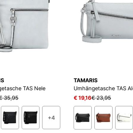
IS
TAMARIS
etasche TAS Nele
Umhängetasche TAS Al
€ 35,95
€ 19,16
€ 23,95
+4