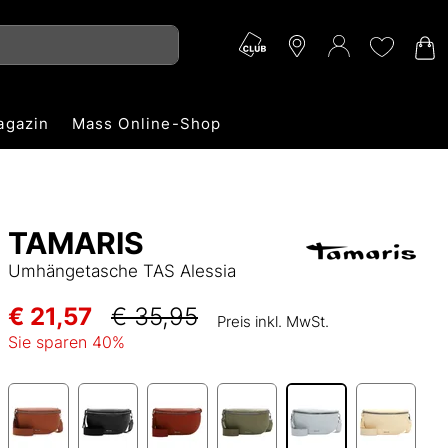
agazin
Mass Online-Shop
TAMARIS
Umhängetasche TAS Alessia
€ 21,57
€ 35,95
Preis inkl. MwSt.
Sie sparen
40
%