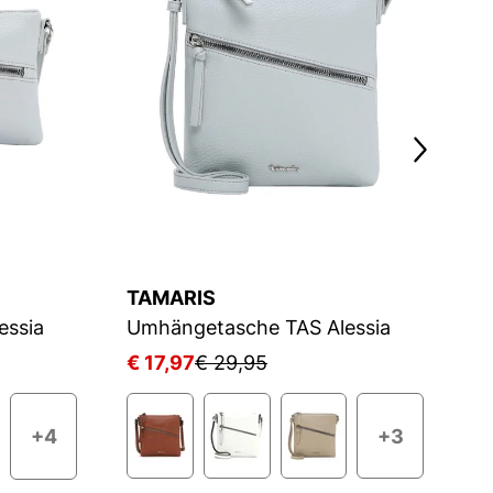
TAMARIS
T
essia
Umhängetasche TAS Alessia
U
€ 17,97
€ 29,95
€ 
+3
+4