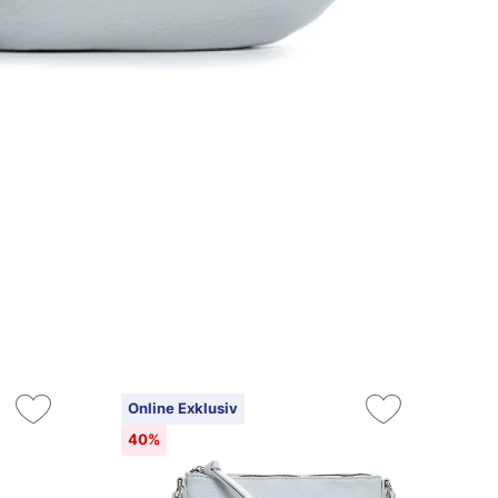
Online Exklusiv
On
40%
4