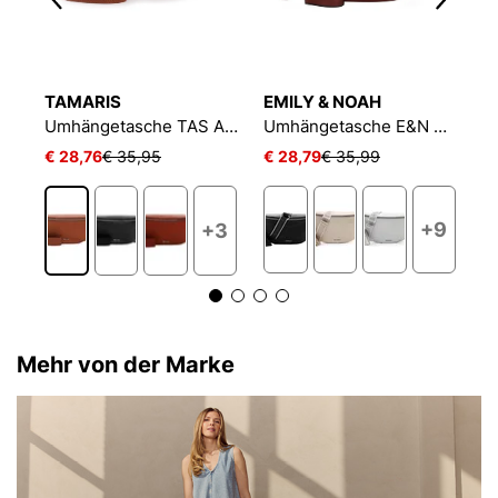
TAMARIS
EMILY & NOAH
E
Umhängetasche TAS Fadilla
Umhängetasche TAS Alessia
Umhängetasche E&N Belli
€ 28,76
€ 35,95
€ 28,79
€ 35,99
€
+9
+3
Mehr von der Marke