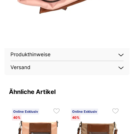
Produkthinweise
Versand
Ähnliche Artikel
Online Exklusiv
Online Exklusiv
O
40%
40%
4