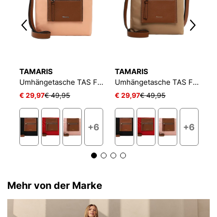
TAMARIS
TAMARIS
T
Umhängetasche TAS Fabrizia
Umhängetasche TAS Fabrizia
Umhängetasche TAS Fabrizia
€ 29,97
€ 49,95
€ 29,97
€ 49,95
€
4
+6
+6
Mehr von der Marke