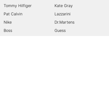
Tommy Hilfiger
Kate Gray
Pat Calvin
Lazzarini
Nike
Dr.Martens
Boss
Guess
Skechers
Michael Kors
Birkenstock
Tamaris
Kalman & Kalman
Ugg
On
Puma
Högl
Converse
HUMANIC
Kundenservice
Footer
Zahlungsarten
Sicher einkaufen