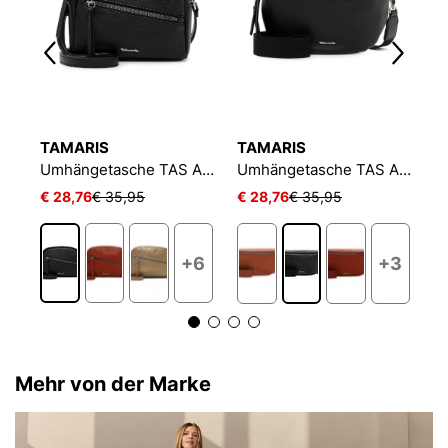
TAMARIS
TAMARIS
T
Umhängetasche TAS Alessia
Umhängetasche TAS Alessia
Umhängetasche TAS Alessia
€ 28,76
€ 35,95
€ 28,76
€ 35,95
€
4
+6
+3
Mehr von der Marke