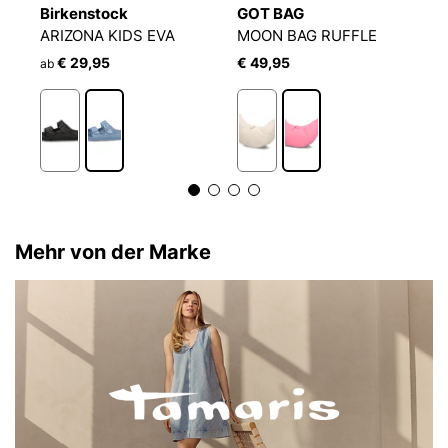
Birkenstock
GOT BAG
B
ARIZONA KIDS EVA
MOON BAG RUFFLE
€ 29,95
€ 49,95
ab
a
Mehr von der Marke