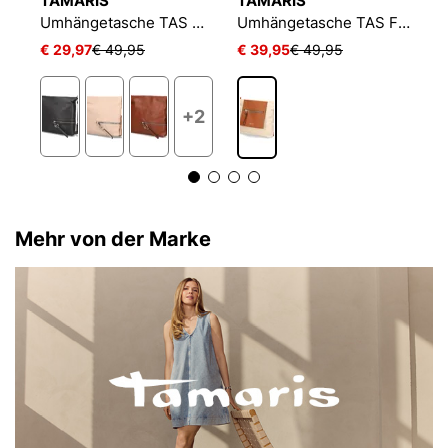
TAMARIS
TAMARIS
T
che TAS Gertraud
Umhängetasche TAS Nele
Umhängetasche TAS Fabrizia
€ 29,97
€ 49,95
€ 39,95
€ 49,95
€
+2
Mehr von der Marke