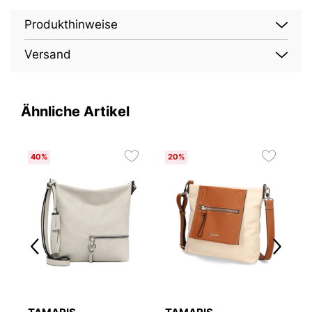
Produkthinweise
Versand
Ähnliche Artikel
40%
20%
O
2