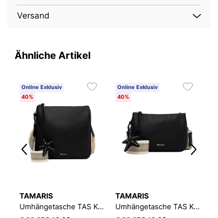
Versand
Ähnliche Artikel
Online Exklusiv
Online Exklusiv
O
40%
40%
4
TAMARIS
TAMARIS
T
Umhängetasche E&N Julie
Umhängetasche TAS Kea
Umhängetasche TAS Kea