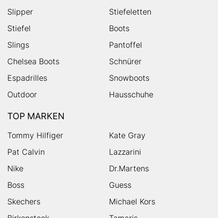
Slipper
Stiefeletten
Stiefel
Boots
Slings
Pantoffel
Chelsea Boots
Schnürer
Espadrilles
Snowboots
Outdoor
Hausschuhe
TOP MARKEN
Tommy Hilfiger
Kate Gray
Pat Calvin
Lazzarini
Nike
Dr.Martens
Boss
Guess
Skechers
Michael Kors
Birkenstock
Tamaris