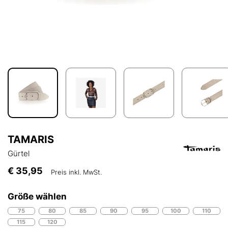
TAMARIS
Gürtel
€ 35,95
Preis inkl. MwSt.
Größe wählen
75
80
85
90
95
100
110
115
120