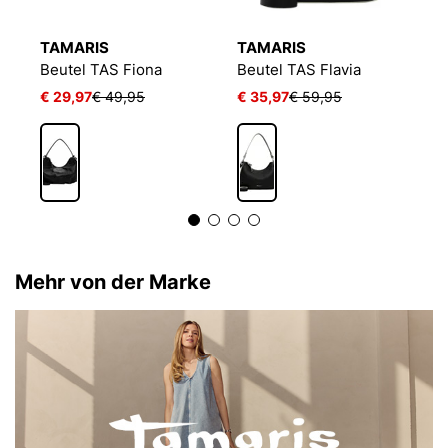
TAMARIS
TAMARIS
T
Beutel TAS Fiona
Beutel TAS Flavia
B
€ 29,97
€ 49,95
€ 35,97
€ 59,95
€
2
Mehr von der Marke