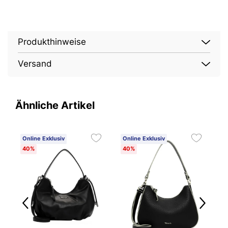
Produkthinweise
Versand
Ähnliche Artikel
Online Exklusiv
Online Exklusiv
O
40%
40%
4