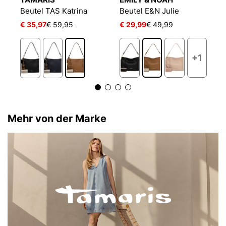
Beutel TAS Katrina
Beutel E&N Julie
B
€ 35,97
€ 59,95
€ 29,99
€ 49,99
€
3
+1
Mehr von der Marke