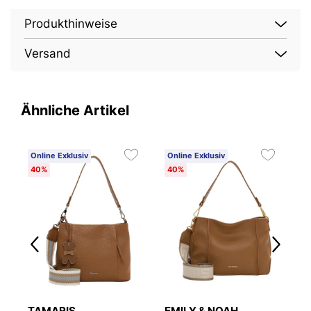
Produkthinweise
Versand
Ähnliche Artikel
Online Exklusiv
Online Exklusiv
O
40%
40%
4
TAMARIS
EMILY & NOAH
S