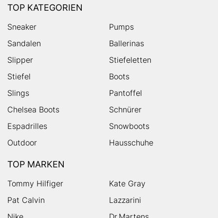
TOP KATEGORIEN
Sneaker
Pumps
Sandalen
Ballerinas
Slipper
Stiefeletten
Stiefel
Boots
Slings
Pantoffel
Chelsea Boots
Schnürer
Espadrilles
Snowboots
Outdoor
Hausschuhe
TOP MARKEN
Tommy Hilfiger
Kate Gray
Pat Calvin
Lazzarini
Nike
Dr.Martens