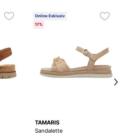
Online Exklusiv
On
17%
5
TAMARIS
T
Sandalette
S