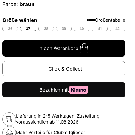
Farbe:
braun
Größe wählen
Größentabelle
36
37
38
39
40
41
42
In den Warenkorb
Click & Collect
Lieferung in 2-5 Werktagen, Zustellung
voraussichtlich ab
11.08.2026
Mehr Vorteile für Clubmitglieder