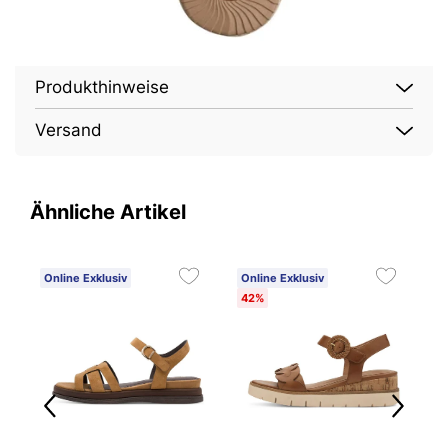
Produkthinweise
Versand
Ähnliche Artikel
Online Exklusiv
Online Exklusiv
O
42%
E