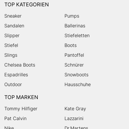
TOP KATEGORIEN
Sneaker
Pumps
Sandalen
Ballerinas
Slipper
Stiefeletten
Stiefel
Boots
Slings
Pantoffel
Chelsea Boots
Schnürer
Espadrilles
Snowboots
Outdoor
Hausschuhe
TOP MARKEN
Tommy Hilfiger
Kate Gray
Pat Calvin
Lazzarini
Nike
Dr.Martens