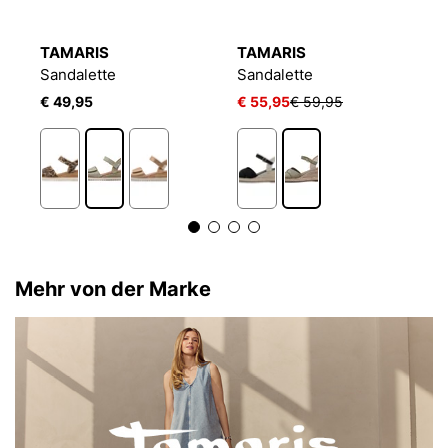
TAMARIS
TAMARIS
T
Sandalette
Sandalette
S
€ 49,95
€ 55,95
€ 59,95
€
1
Mehr von der Marke