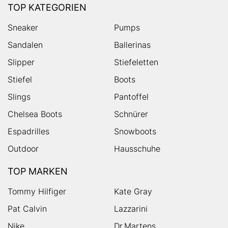
TOP KATEGORIEN
Sneaker
Pumps
Sandalen
Ballerinas
Slipper
Stiefeletten
Stiefel
Boots
Slings
Pantoffel
Chelsea Boots
Schnürer
Espadrilles
Snowboots
Outdoor
Hausschuhe
TOP MARKEN
Tommy Hilfiger
Kate Gray
Pat Calvin
Lazzarini
Nike
Dr.Martens