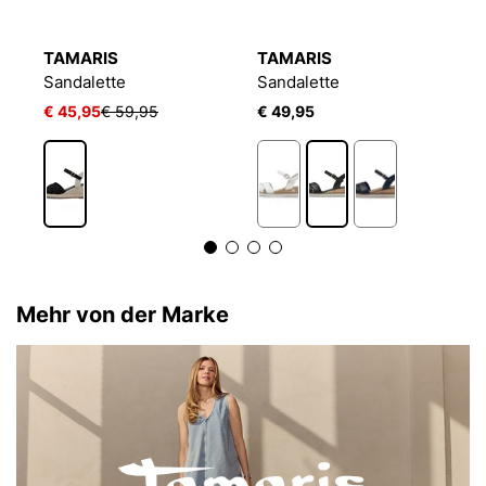
TAMARIS
TAMARIS
T
Sandalette
Sandalette
S
€ 45,95
€ 59,95
€ 49,95
€
Mehr von der Marke