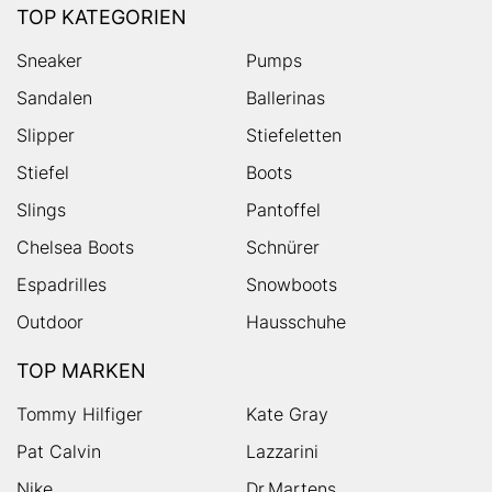
TOP KATEGORIEN
Sneaker
Pumps
Sandalen
Ballerinas
Slipper
Stiefeletten
Stiefel
Boots
Slings
Pantoffel
Chelsea Boots
Schnürer
Espadrilles
Snowboots
Outdoor
Hausschuhe
TOP MARKEN
Tommy Hilfiger
Kate Gray
Pat Calvin
Lazzarini
Nike
Dr.Martens