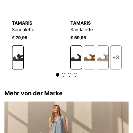
TAMARIS
TAMARIS
T
Sandalette
Sandalette
S
€ 79,95
€ 69,95
€
+3
Mehr von der Marke