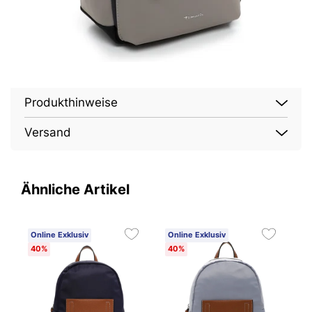
Produkthinweise
Versand
Ähnliche Artikel
Online Exklusiv
Online Exklusiv
O
40%
40%
2