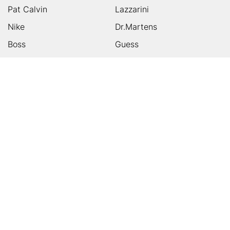
Pat Calvin
Lazzarini
Nike
Dr.Martens
Boss
Guess
Skechers
Michael Kors
Birkenstock
Tamaris
Kalman & Kalman
Ugg
On
Puma
Högl
Converse
HUMANIC
Kundenservice
Footer
Zahlungsarten
Sicher einkaufen
Versandarten