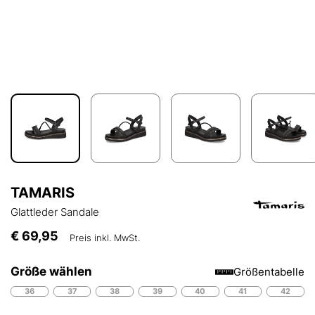
TAMARIS
Glattleder Sandale
€ 69,95
Preis inkl. MwSt.
Größe wählen
Größentabelle
36
37
38
39
40
41
42