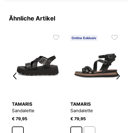
Ähnliche Artikel
Online Exklusiv
O
1
TAMARIS
TAMARIS
T
Sandalette
Sandalette
S
€ 79,95
€ 79,95
€