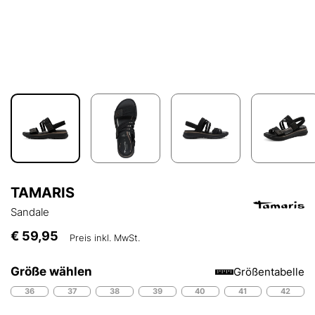
TAMARIS
Sandale
€ 59,95
Preis inkl. MwSt.
Größe wählen
Größentabelle
36
37
38
39
40
41
42