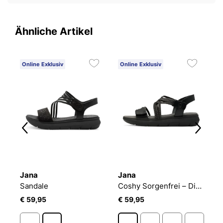
Ähnliche Artikel
Online Exklusiv
Online Exklusiv
O
Jana
Jana
T
y Sorgenfrei – Die Hallux-freundliche Sandale
Sandale
Coshy Sorgenfrei – Die Hallux-freundliche Sandale
S
€ 59,95
€ 59,95
€