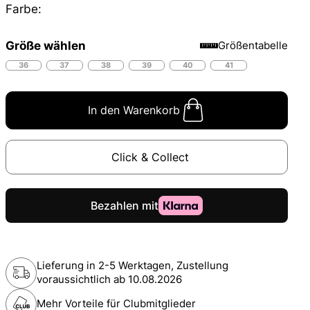
Farbe:
Größe wählen
Größentabelle
36
37
38
39
40
41
In den Warenkorb
Click & Collect
Lieferung in 2-5 Werktagen, Zustellung
voraussichtlich ab
10.08.2026
Mehr Vorteile für Clubmitglieder