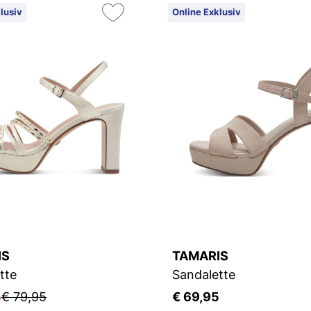
lusiv
Online Exklusiv
IS
TAMARIS
tte
Sandalette
5
€ 79,95
€ 69,95