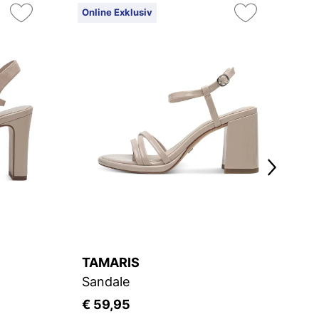
Online Exklusiv
On
TAMARIS
T
Sandale
S
€ 59,95
€