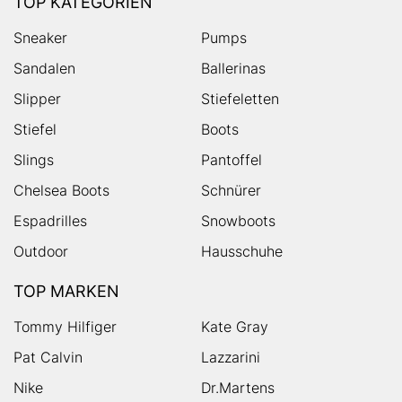
TOP KATEGORIEN
Sneaker
Pumps
Sandalen
Ballerinas
Slipper
Stiefeletten
Stiefel
Boots
Slings
Pantoffel
Chelsea Boots
Schnürer
Espadrilles
Snowboots
Outdoor
Hausschuhe
TOP MARKEN
Tommy Hilfiger
Kate Gray
Pat Calvin
Lazzarini
Nike
Dr.Martens