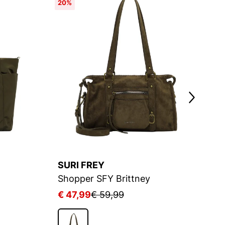
20%
2
SURI FREY
S
Shopper SFY Brittney
S
€ 47,99
€ 59,99
€