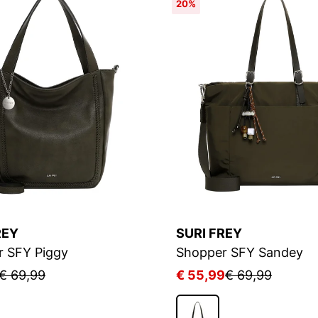
20%
REY
SURI FREY
r SFY Piggy
Shopper SFY Sandey
€ 69,99
€ 55,99
€ 69,99