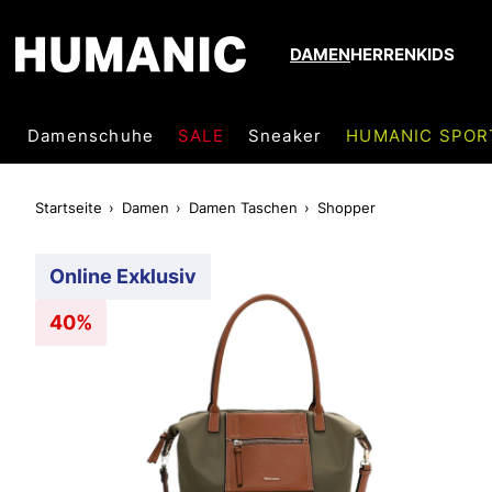
DAMEN
HERREN
KIDS
Damenschuhe
SALE
Sneaker
HUMANIC SPOR
Startseite
Damen
Damen Taschen
Shopper
Online Exklusiv
40%