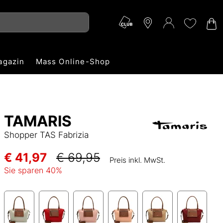
agazin
Mass Online-Shop
TAMARIS
Shopper TAS Fabrizia
€ 41,97
€ 69,95
Preis inkl. MwSt.
Sie sparen
40
%