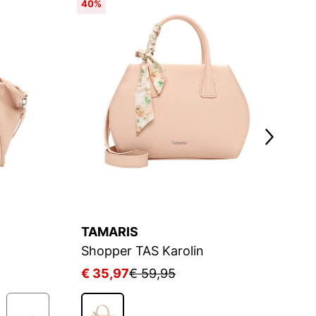
40%
4
TAMARIS
S
Shopper TAS Karolin
S
€ 35,97
€ 59,95
€