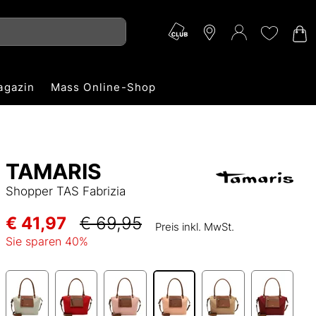
agazin
Mass Online-Shop
TAMARIS
Shopper TAS Fabrizia
€ 41,97
€ 69,95
Preis inkl. MwSt.
Sie sparen
40
%