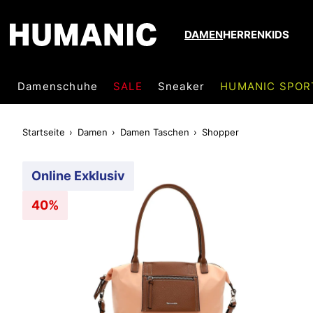
DAMEN
HERREN
KIDS
Damenschuhe
SALE
Sneaker
HUMANIC SPOR
Startseite
Damen
Damen Taschen
Shopper
Online Exklusiv
40%