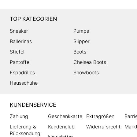
TOP KATEGORIEN
Sneaker
Pumps
Ballerinas
Slipper
Stiefel
Boots
Pantoffel
Chelsea Boots
Espadrilles
Snowboots
Hausschuhe
HUMANIC
KUNDENSERVICE
Footer
Zahlung
Geschenkkarte
Extragrößen
Barri
Lieferung &
Kundenclub
Widerrufsrecht
Markt
Rücksendung