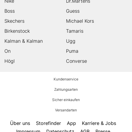
Nike
Dr.Martens
Boss
Guess
Skechers
Michael Kors
Birkenstock
Tamaris
Kalman & Kalman
Ugg
On
Puma
Högl
Converse
HUMANIC
Kundenservice
Footer
Zahlungsarten
Sicher einkaufen
Versandarten
Über uns
Storefinder
App
Karriere & Jobs
Impressum
Datenschutz
AGB
Presse