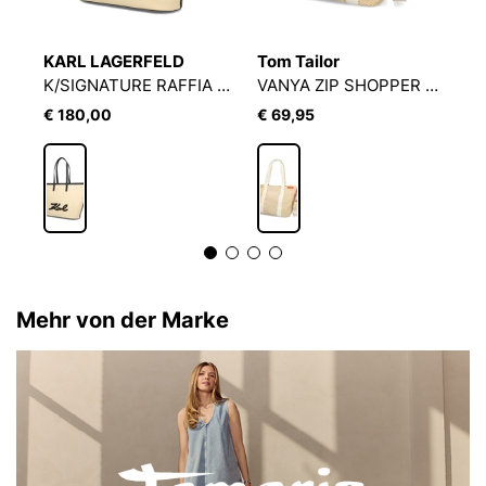
KARL LAGERFELD
Tom Tailor
D
K/SIGNATURE RAFFIA MD TOTE
VANYA ZIP SHOPPER L 5023
S
€ 180,00
€ 69,95
€
Mehr von der Marke