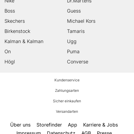
Nike
Dr.Martens
Boss
Guess
Skechers
Michael Kors
Birkenstock
Tamaris
Kalman & Kalman
Ugg
On
Puma
Högl
Converse
HUMANIC
Kundenservice
Footer
Zahlungsarten
Sicher einkaufen
Versandarten
Über uns
Storefinder
App
Karriere & Jobs
Impressum
Datenschutz
AGB
Presse