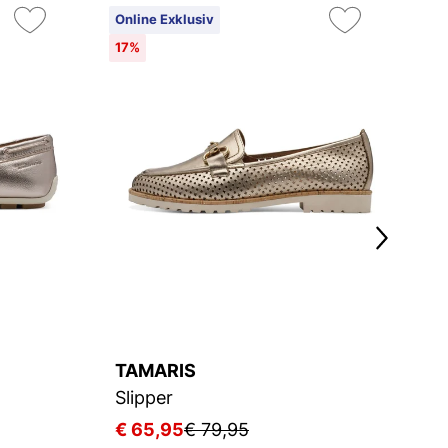
Online Exklusiv
On
17%
4
TAMARIS
T
Slipper
Sl
€ 65,95
€ 79,95
€