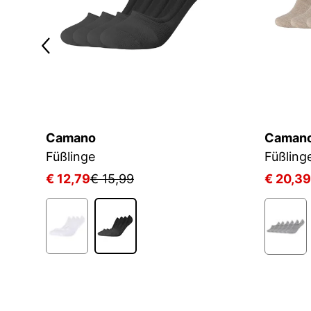
Camano
Caman
Füßlinge
Füßling
€ 12,79
€ 15,99
€ 20,39