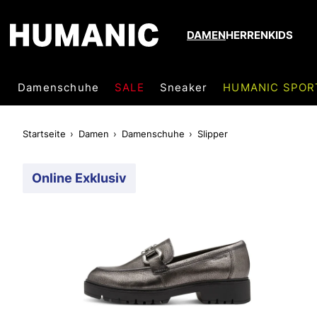
DAMEN
HERREN
KIDS
Damenschuhe
SALE
Sneaker
HUMANIC SPOR
Startseite
Damen
Damenschuhe
Slipper
Online Exklusiv