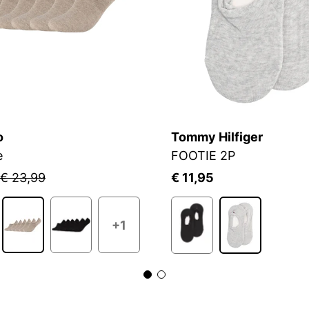
o
Tommy Hilfiger
e
FOOTIE 2P
€ 23,99
€ 11,95
+1