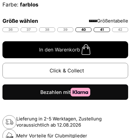
Farbe:
farblos
Größe wählen
Größentabelle
36
37
38
39
40
41
42
In den Warenkorb
Click & Collect
Lieferung in 2-5 Werktagen, Zustellung
voraussichtlich ab
12.08.2026
Mehr Vorteile für Clubmitglieder