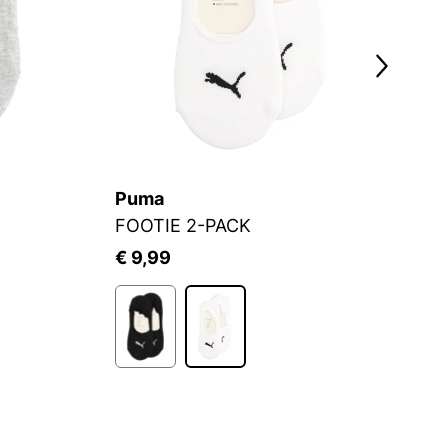
Puma
S.
FOOTIE 2-PACK
Fü
€ 9,99
€