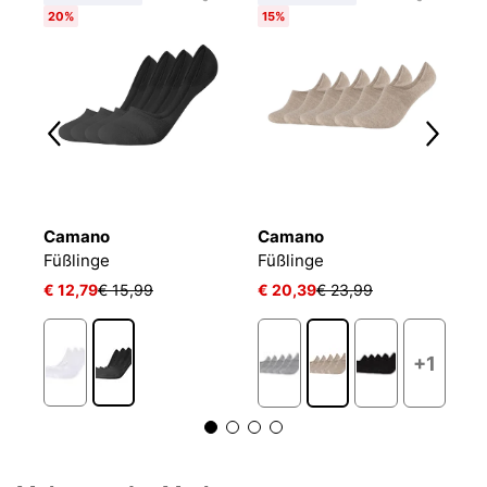
20%
15%
Camano
Camano
T
Füßlinge Mesh Ventilation
Füßlinge
Füßlinge
F
€ 12,79
€ 15,99
€ 20,39
€ 23,99
€ 
+1