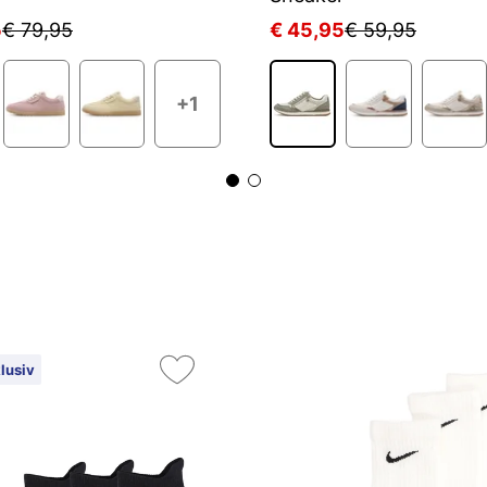
5
€ 79,95
€ 45,95
€ 59,95
+1
lusiv