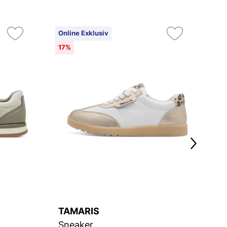
Online Exklusiv
On
17%
TAMARIS
R
Sneaker
S