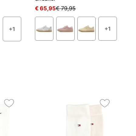
€ 65,95
€ 79,95
€
+1
+1
On
3