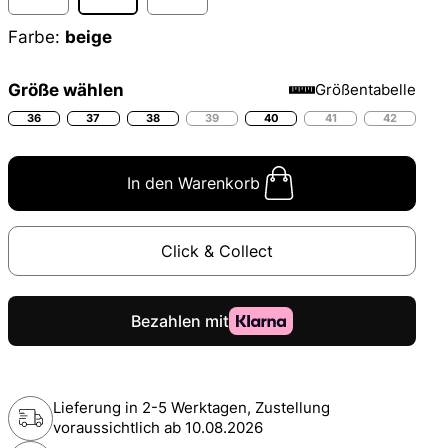
Farbe:
beige
Größe wählen
Größentabelle
36
37
38
39
40
41
42
In den Warenkorb
Click & Collect
Lieferung in 2-5 Werktagen, Zustellung
voraussichtlich ab
10.08.2026