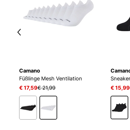
Camano
Caman
D
Füßlinge Mesh Ventilation
€ 17,59
€ 21,99
€ 15,99