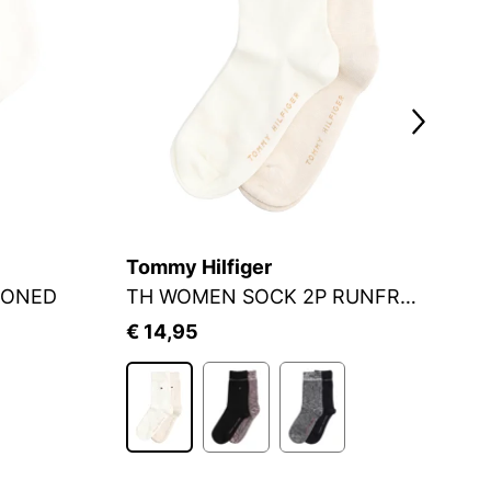
Tommy Hilfiger
S.
IONED
TH WOMEN SOCK 2P RUNFREE
S
€ 14,95
€