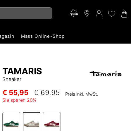
agazin
Mass Online-Shop
TAMARIS
Sneaker
€ 55,95
€ 69,95
Preis inkl. MwSt.
Sie sparen
20
%