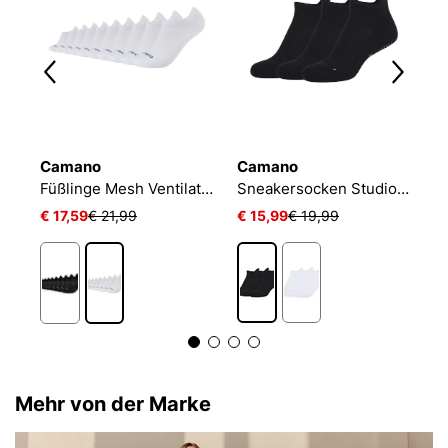
Camano
Camano
N
Füßlinge Mesh Ventilation
Sneakersocken Studio-Line Pilates und Yoga
€ 17,59
€ 21,99
€ 15,99
€ 19,99
€
Mehr von der Marke