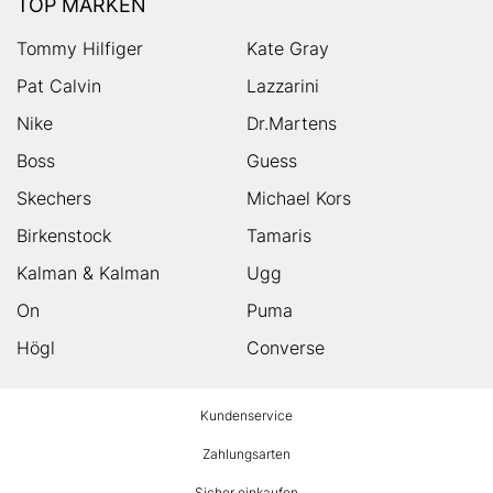
TOP MARKEN
Tommy Hilfiger
Kate Gray
Pat Calvin
Lazzarini
Nike
Dr.Martens
Boss
Guess
Skechers
Michael Kors
Birkenstock
Tamaris
Kalman & Kalman
Ugg
On
Puma
Högl
Converse
HUMANIC
Kundenservice
Footer
Zahlungsarten
Sicher einkaufen