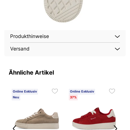
Produkthinweise
Versand
Ähnliche Artikel
Online Exklusiv
Online Exklusiv
O
Neu
37%
N