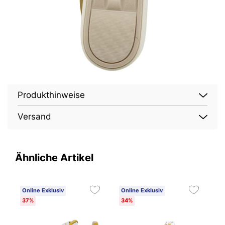
Produkthinweise
Versand
Ähnliche Artikel
Online Exklusiv
Online Exklusiv
O
37%
34%