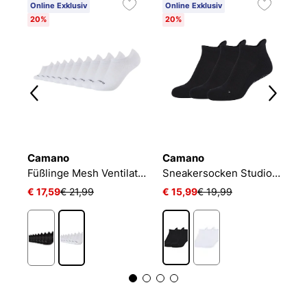
Online Exklusiv
Online Exklusiv
20%
20%
Camano
Camano
N
Füßlinge Mesh Ventilation
Sneakersocken Studio-Line Pilates und Yoga
€ 17,59
€ 21,99
€ 15,99
€ 19,99
€