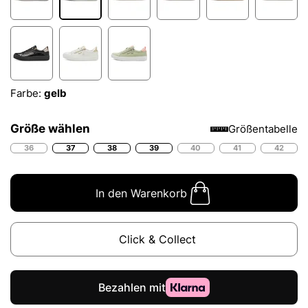
Farbe:
gelb
Größe wählen
Größentabelle
36
37
38
39
40
41
42
In den Warenkorb
Click & Collect