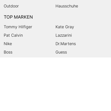
Outdoor
Hausschuhe
TOP MARKEN
Tommy Hilfiger
Kate Gray
Pat Calvin
Lazzarini
Nike
Dr.Martens
Boss
Guess
Skechers
Michael Kors
Birkenstock
Tamaris
Kalman & Kalman
Ugg
On
Puma
Högl
Converse
HUMANIC
Kundenservice