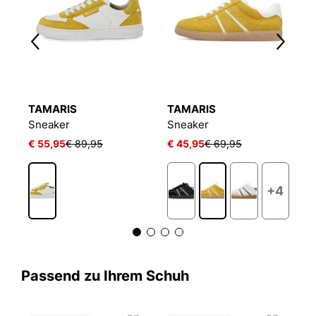
TAMARIS
TAMARIS
T
Sneaker
Sneaker
S
€ 55,95
€ 89,95
€ 45,95
€ 69,95
€
6
+4
Passend zu Ihrem Schuh