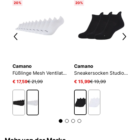
20%
20%
Camano
Camano
N
NIKE EVERYDAY CUSHIONED
Füßlinge Mesh Ventilation
Sneakersocken Studio-Line Pilates und Yoga
€ 17,59
€ 21,99
€ 15,99
€ 19,99
€