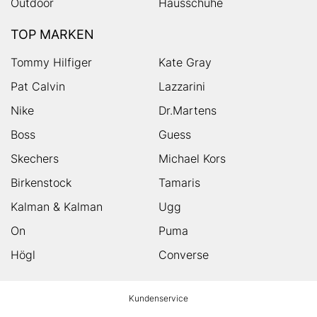
Outdoor
Hausschuhe
TOP MARKEN
Tommy Hilfiger
Kate Gray
Pat Calvin
Lazzarini
Nike
Dr.Martens
Boss
Guess
Skechers
Michael Kors
Birkenstock
Tamaris
Kalman & Kalman
Ugg
On
Puma
Högl
Converse
HUMANIC
Kundenservice
Footer