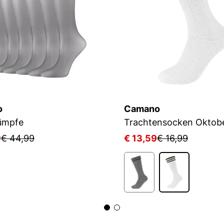
o
Camano
ümpfe
Trachtensocken Oktobe
9
€ 44,99
€ 13,59
€ 16,99