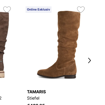
Online Exklusiv
On
TAMARIS
T
2
Stiefel
St