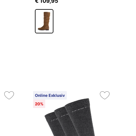
€ 109,95
€
Online Exklusiv
On
20%