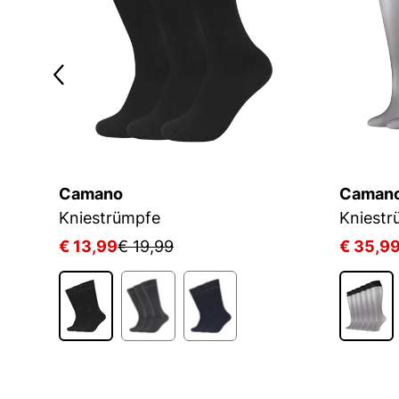
Camano
Caman
Kniestrümpfe
Kniestr
€ 13,99
€ 19,99
€ 35,9