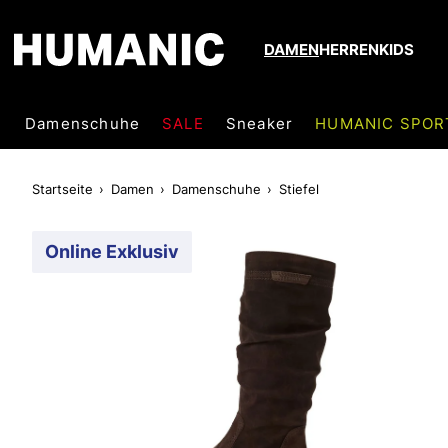
DAMEN
HERREN
KIDS
Damenschuhe
SALE
Sneaker
HUMANIC SPOR
Startseite
Damen
Damenschuhe
Stiefel
Online Exklusiv