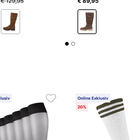
5
€ 129,95
€ 89,95
lusiv
Online Exklusiv
20%