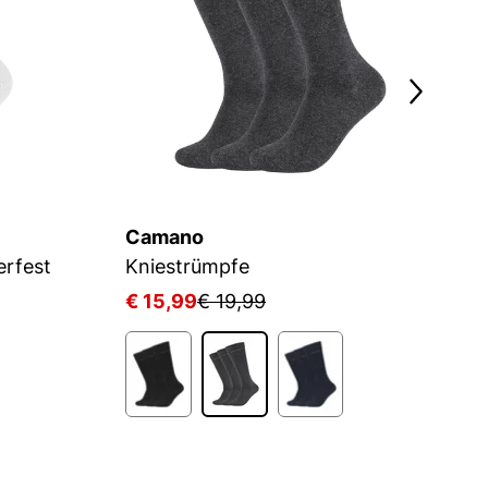
Camano
J
rfest
Kniestrümpfe
K
€ 15,99
€ 19,99
€