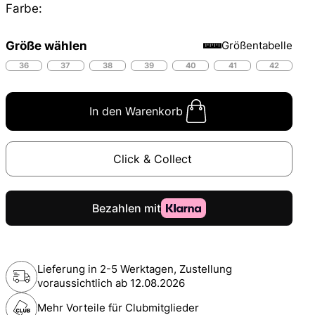
Farbe:
Größe wählen
Größentabelle
36
37
38
39
40
41
42
In den Warenkorb
Click & Collect
Lieferung in 2-5 Werktagen, Zustellung
voraussichtlich ab
12.08.2026
Mehr Vorteile für Clubmitglieder