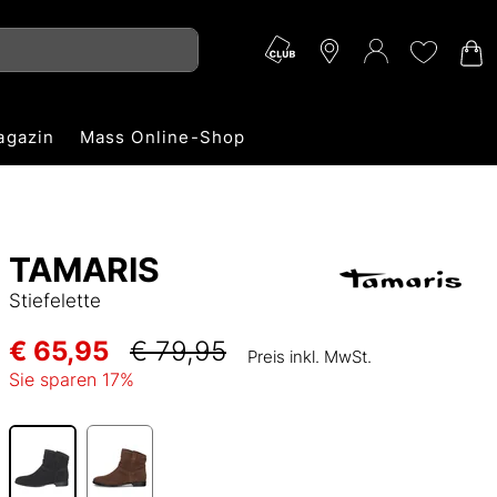
agazin
Mass Online-Shop
TAMARIS
Stiefelette
€ 65,95
€ 79,95
Preis inkl. MwSt.
Sie sparen
17
%