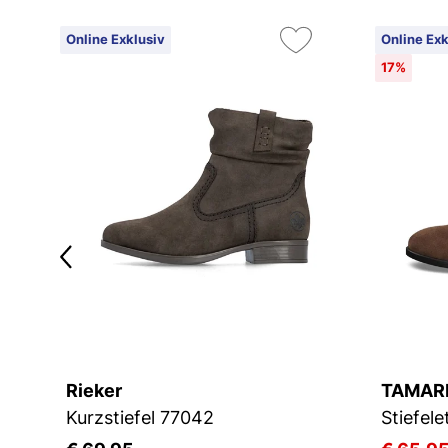
Online Exklusiv
Online Exk
17%
Rieker
TAMAR
JOSEF SEIBEL Sienna 02 | Stiefelette für Damen | Grau
Kurzstiefel 77042
Stiefele