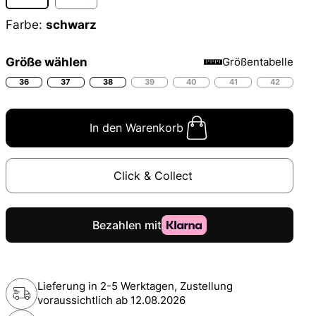
Farbe:
schwarz
Größe wählen
Größentabelle
36
37
38
39
40
41
42
In den Warenkorb
Click & Collect
Lieferung in 2-5 Werktagen, Zustellung
voraussichtlich ab
12.08.2026