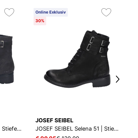
Online Exklusiv
On
30%
3
JOSEF SEIBEL
J
JOSEF SEIBEL Kate 21 | Stiefelette für Damen | Grau
JOSEF SEIBEL Selena 51 | Stiefelette für Damen | Schwarz