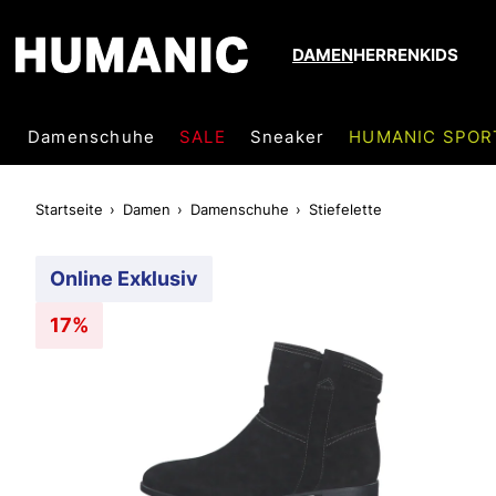
DAMEN
HERREN
KIDS
Damenschuhe
SALE
Sneaker
HUMANIC SPOR
Startseite
Damen
Damenschuhe
Stiefelette
Online Exklusiv
17%