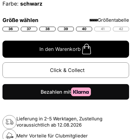
Farbe:
schwarz
Größe wählen
Größentabelle
36
37
38
39
40
41
42
In den Warenkorb
Click & Collect
Lieferung in 2-5 Werktagen, Zustellung
voraussichtlich ab
12.08.2026
Mehr Vorteile für Clubmitglieder