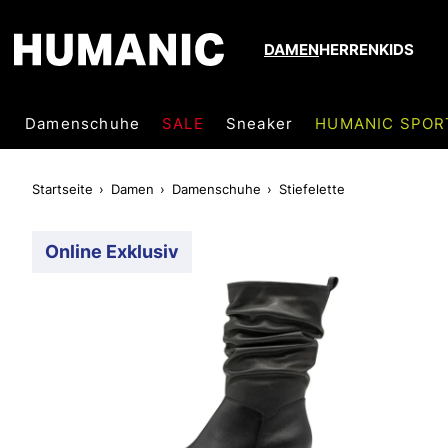
DAMEN
HERREN
KIDS
Damenschuhe
SALE
Sneaker
HUMANIC SPOR
Startseite
Damen
Damenschuhe
Stiefelette
Online Exklusiv