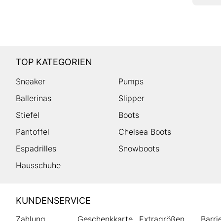
TOP KATEGORIEN
Sneaker
Pumps
Ballerinas
Slipper
Stiefel
Boots
Pantoffel
Chelsea Boots
Espadrilles
Snowboots
Hausschuhe
HUMANIC
KUNDENSERVICE
Footer
Zahlung
Geschenkkarte
Extragrößen
Barri