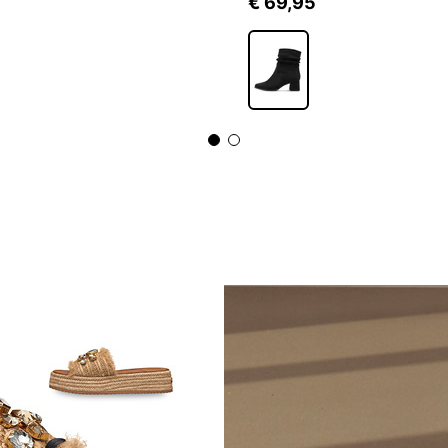
5
€ 69,95