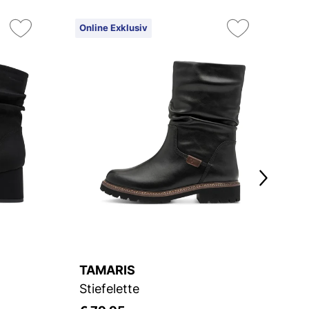
Online Exklusiv
On
TAMARIS
J
Stiefelette
St