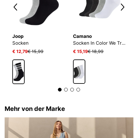
Joop
Camano
B
Socken
Socken In Color We Trust
E
€ 12,79
€ 15,99
€ 15,19
€ 18,99
€
1
Mehr von der Marke