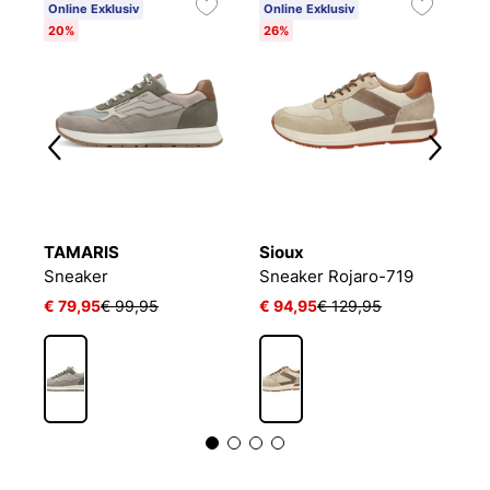
Online Exklusiv
Online Exklusiv
O
20%
26%
4
TAMARIS
Sioux
S
Sneaker Mokrunner-H-019
Sneaker
Sneaker Rojaro-719
S
€ 79,95
€ 99,95
€ 94,95
€ 129,95
€